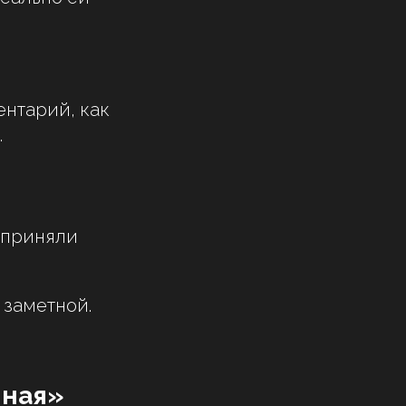
ентарий, как
.
 приняли
 заметной.
нная»