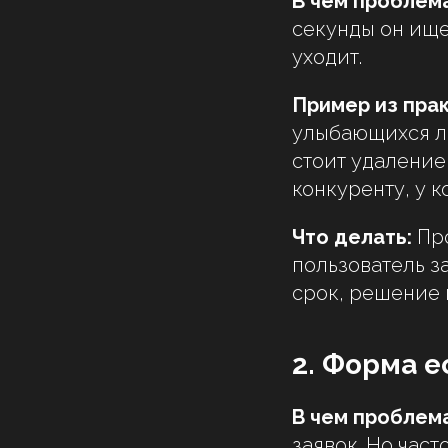
В чем проблема
секунды он ищет
уходит.
Пример из прак
улыбающихся лю
стоит удаление 
конкуренту, у к
Что делать:
Про
пользователь за
срок, решение
2. Форма е
В чем проблема
заявок. Но част