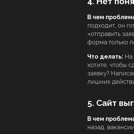
4. Нет пон
В чем проблема
подходит, он го
«отправить зая
форма только п
Что делать:
На 
хотите, чтобы 
заявку? Написа
лишних действ
5. Сайт в
В чем проблема
назад, ваканси