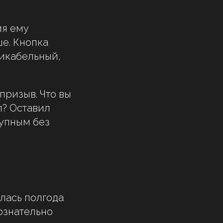
ия ему
ше. Кнопка
ликабельный,
призыв. Что вы
л? Оставил
тупным без
илась полгода
сознательно