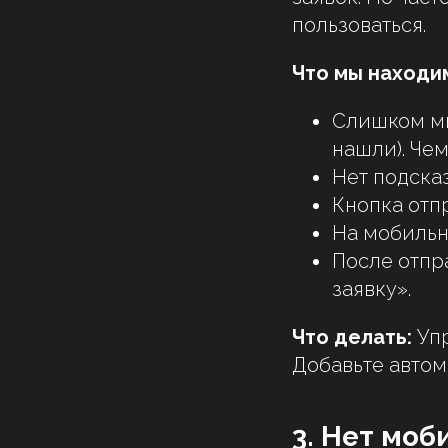
пользоваться.
Что мы находим
Слишком мно
нашли). Че
Нет подска
Кнопка отп
На мобильн
После отпр
заявку».
Что делать:
Упр
Добавьте автом
3. Нет мо