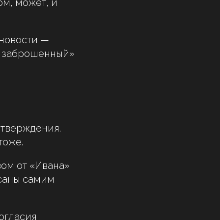
ом, может, и
 новости —
но заброшенный»
дтверждения.
тоже.
вом от «Ивана»
исаны самим
огласия