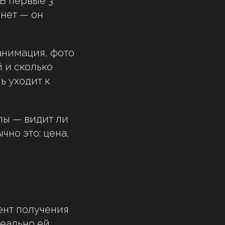
В первые 3
 нет — он
анимация, фото
 и сколько
ь уходит к
лы — видит ли
чно это: цена,
ент получения
реально ей