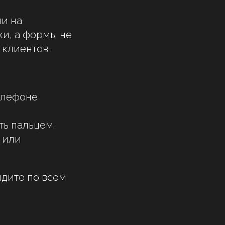
ли на
ки, а формы не
 клиентов.
телефоне
ть пальцем.
 или
йдите по всем