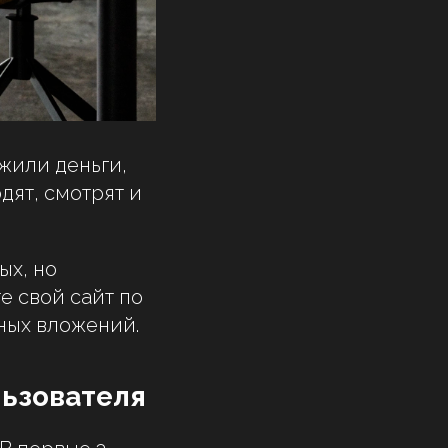
жили деньги,
дят, смотрят и
ых, но
е свой сайт по
ных вложений.
льзователя