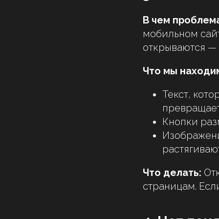
В чем проблема
мобильном сайт
открываются — 
Что мы находим
Текст, кот
превращает
Кнопки раз
Изображени
растягивают
Что делать:
Отк
страницам. Если