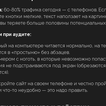
:
60-80% трафика сегодня — с телефонов. Ес
е кнопки мелкие, текст наползает на картин
вы теряете больше половины потенциальных
 при аудите:
орый на компьютере читается нормально, на 
ся в «простыню» без абзацев.
мером с ноготь, в которые невозможно попас
я не подстраиваются под экран (обрезаются
ся).
ройте сайт на своем телефоне и честно про
 что-то неудобно — это надо править.