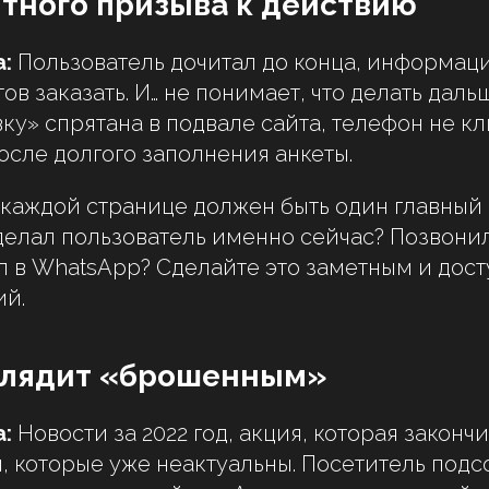
ятного призыва к действию
:
Пользователь дочитал до конца, информац
тов заказать. И… не понимает, что делать даль
вку» спрятана в подвале сайта, телефон не к
осле долгого заполнения анкеты.
каждой странице должен быть один главный 
сделал пользователь именно сейчас? Позвони
л в WhatsApp? Сделайте это заметным и дос
ий.
ыглядит «брошенным»
:
Новости за 2022 год, акция, которая законч
и, которые уже неактуальны. Посетитель под