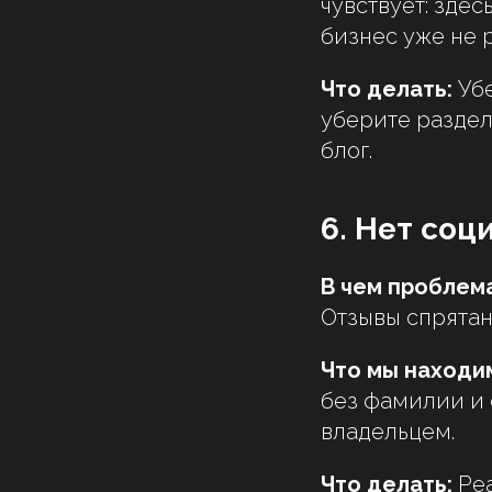
чувствует: здес
бизнес уже не 
Что делать:
Убе
уберите раздел
блог.
6. Нет соц
В чем проблема
Отзывы спрятан
Что мы находим
без фамилии и 
владельцем.
Что делать:
Реа